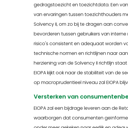
gedragstoezicht en toezichtdata. Een van 
van ervaringen tussen toezichthouders met
Solvency II, om zo bij te dragen aan conver
bevorderen tussen gebruikers van interne
risico's consistent en adequaat worden va
technische normen en richtlijnen naar aanl
herziening van de Solvency II richtlijn sta
EIOPA kijkt ook naar de stabiliteit van de 
op macroprudentieel niveau zal EIOPA blijv
Versterken van consumentenb
EIOPA zal een bijdrage leveren aan de Re
waarborgen dat consumenten geïnformeer
onder meer gekeken naar eerlijk en adequaa