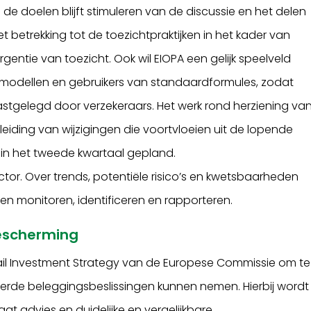
de doelen blijft stimuleren van de discussie en het delen
 betrekking tot de toezichtpraktijken in het kader van
gentie van toezicht. Ook wil EIOPA een gelijk speelveld
 modellen en gebruikers van standaardformules, zodat
stgelegd door verzekeraars. Het werk rond herziening va
eiding van wijzigingen die voortvloeien uit de lopende
at in het tweede kwartaal gepland.
sector. Over trends, potentiële risico’s en kwetsbaarheden
en monitoren, identificeren en rapporteren.
escherming
tail Investment Strategy van de Europese Commissie om te
de beleggingsbeslissingen kunnen nemen. Hierbij wordt
t advies en duidelijke en vergelijkbare