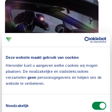
Deze website maakt gebruik van cookies
Gezamenlijk besluit
Hieronder kunt u aangeven welke cookies wij mogen
plaatsen. De noodzakelijke en statistiekcookies
Mede door de ontwikkelingen op technologisch
verzamelen
geen
persoonsgegevens en helpen ons de
website te verbeteren.
gebied en wetgeving, zoals de Wet politiegegevens,
hebben de partijen besloten het convenant op te
zeggen en de samenwerking in de huidige vorm te
Toestemmingsselectie
Noodzakelijk
beëindigen. Wel blijven de partijen samenwerken in