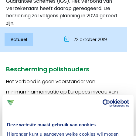
Guarantee Schemes (IGS). Het Verbond van
Verzekeraars heeft daarop gereageerd. De
herziening zal volgens planning in 2024 gereed
zijn.
Actueel
22 oktober 2019
Bescherming polishouders
Inloggen
Het Verbond is geen voorstander van
minimumharmonisatie op Europees niveau van
verzekeringsgarantiestelsels. In ieder geval moet
een dergelijke ontwikkeling in een bredere context
worden geplaatst dan uitsluitend harmonisatie van
Deze website maakt gebruik van cookies
verzekeringsgarantiestelsels. Uiteindelijk gaat het er
Hieronder kunt u aangeven welke cookies wij mogen