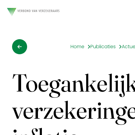
Home
Publicaties
Actue
Toegankelij
verzekeringe