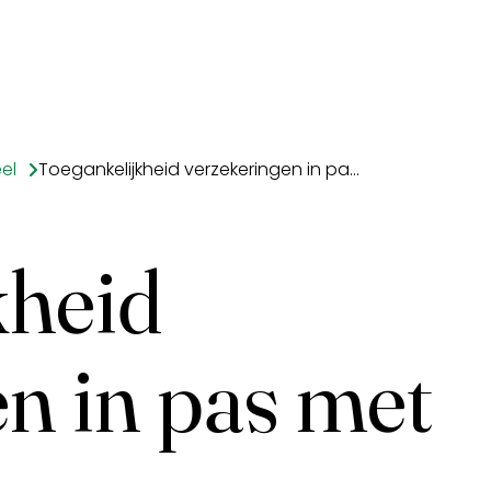
el
Toegankelijkheid verzekeringen in pas met inflatie
kheid
n in pas met