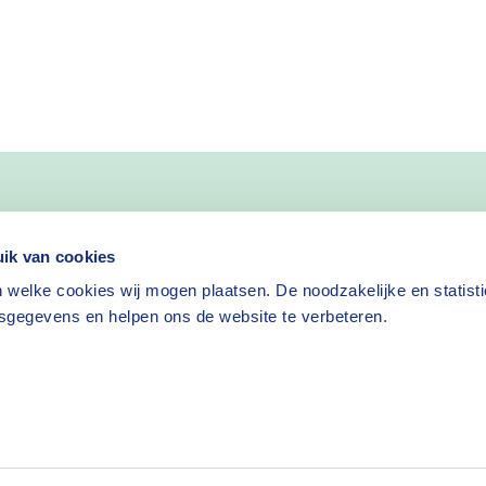
nieuws
ik van cookies
 welke cookies wij mogen plaatsen. De noodzakelijke en statist
Nieuwsbrief aanvragen
sgegevens en helpen ons de website te verbeteren.