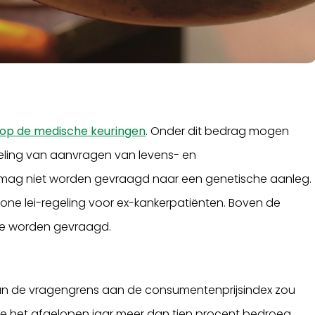
op de medische keuringen
. Onder dit bedrag mogen
eling van aanvragen van levens- en
 mag niet worden gevraagd naar een genetische aanleg.
one lei-regeling voor ex-kankerpatiënten. Boven de
ie worden gevraagd.
an de vragengrens aan de consumentenprijsindex zou
ie het afgelopen jaar meer dan tien procent bedroeg,