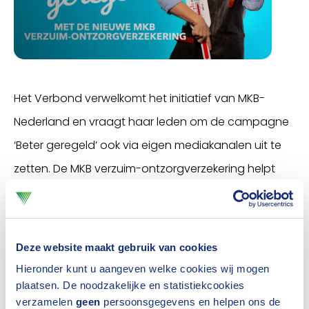
Het Verbond verwelkomt het initiatief van MKB-
Nederland en vraagt haar leden om de campagne
‘Beter geregeld’ ook via eigen mediakanalen uit te
zetten. De MKB verzuim-ontzorgverzekering helpt
werkgevers bij het managen van ziekteverzuim,
arbeidsongeschiktheid en re-integratie van hun
medewerkers. De eisen die aan deze verzekering
Deze website maakt gebruik van cookies
worden gesteld, zijn vastgelegd in een convenant
Hieronder kunt u aangeven welke cookies wij mogen
tussen het ministerie van Sociale Zaken, MKB-
plaatsen. De noodzakelijke en statistiekcookies
verzamelen
geen
persoonsgegevens en helpen ons de