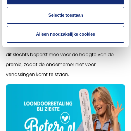
Als hij deze adviezen opvolgt en alle re-integratie-
inspanningen (zowel eerste als tweede spoor)
Selectie toestaan
uitvoert, is een eventuele loonsanctie van het UWV
voor rekening van de verzekeraar. En als het bedrijf
Alleen noodzakelijke cookies
toch te maken krijgt met langdurig verzuim, dan telt
dit slechts beperkt mee voor de hoogte van de
premie, zodat de ondernemer niet voor
verrassingen komt te staan.