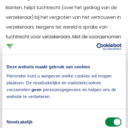
klanten, helpt tuchtrecht (over het gedrag van de
verzekeraar) bij het vergroten van het vertrouwen in
verzekeraars. Nergens ter wereld is sprake van
tuchtrecht voor verzekeraars. Met de voorgenomen
wettelijke verankering wordt het unieke karakter van
dit stelsel versterkt. Het betekent dat verzekeraars
als onderneming moeten voldoen aan een
Deze website maakt gebruik van cookies
tuchtrechtelijke regeling. De regeling geldt voor
Hieronder kunt u aangeven welke cookies wij mogen
plaatsen. De noodzakelijke en statistiekcookies
verzekeraars met een zetel in Nederland. Voor
verzamelen
geen
persoonsgegevens en helpen ons de
verzekeraars die geen lid zijn van het Verbond,
website te verbeteren.
worden nadere afspraken gemaakt.
Toestemmingsselectie
In de reactie op het voorstel
is het Verbond wel
Noodzakelijk