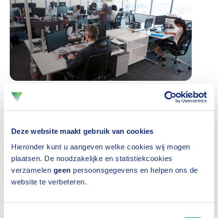
Mocht op een gegeven moment een prijscorrectie
plaatsvinden in de AOW dat leidt tot aanpassing
Deze website maakt gebruik van cookies
van het fanchisebedrag, dan laten wij dit weten.
Hieronder kunt u aangeven welke cookies wij mogen
plaatsen. De noodzakelijke en statistiekcookies
Cao voor de PAWW-regeling
verzamelen
geen
persoonsgegevens en helpen ons de
website te verbeteren.
In het onderhandelingsresultaat hebben cao-
partijen afgesproken om de Private Aanvulling 3e
Toestemmingsselectie