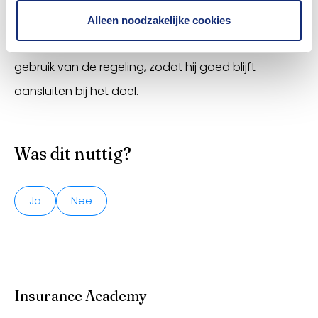
Volgens afspraak laten cao-partijen zich jaarlijks
Alleen noodzakelijke cookies
nauwkeurig informeren door de SPAWW over het
gebruik van de regeling, zodat hij goed blijft
aansluiten bij het doel.
Was dit nuttig?
Ja
Nee
Insurance Academy