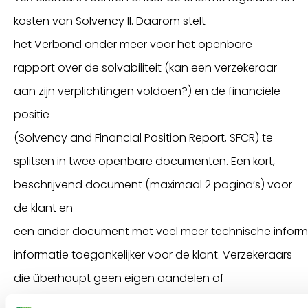
kosten van
Solvency
II.
Daarom stelt
het
Verbond
onder meer voor
het openbare
rapport over de solvabiliteit
(kan een verzekeraar
aan zijn verplichtingen voldoen?)
en de financiële
positie
(
Solvency
and
Financial
Position
Report,
SFCR)
te
splitsen
in
twee openbare documenten. Een
kort,
beschrijvend
document
(maximaal 2 pagina’s)
voor
de klant en
een
ander
document
met
veel
meer
technisch
e
inform
informatie
toegankelijker voor de klant.
Verzekeraars
die
überhaupt
geen
eigen aandelen of
obligaties
uitgeven of herverzekeringen inkopen,