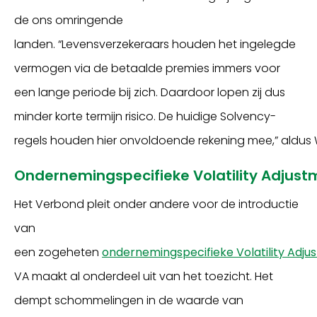
de
ons omringende
landen.
“
L
evensverzekeraars
houden
het ingelegde
vermogen
via
de betaalde
premies immers
voor
een lange periode bij zich
. Daardoor l
open
zij
dus
minder korte termijn risico
.
De
huidige
Solvency
-
regels
houd
en
hier
onvoldoende
rekening
mee
,”
aldus
Ondernemingspecifieke
Volatility
Adjust
H
et Verbond
pleit
onder andere
voor de introductie
van
een
zogeheten
ondernemingspecifieke
Volatility
Adju
VA
maakt al onderdeel uit van het
toezicht
. Het
dempt
schommelingen in de waarde van