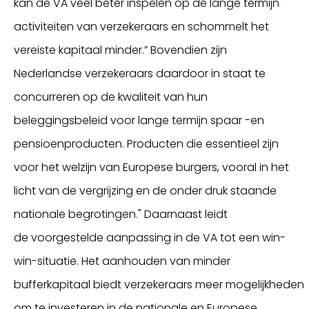
kan
de VA
veel
beter
inspelen op
de
lange termijn
activiteiten van verzekeraars
en schommelt het
vereiste kapitaal minder
.
”
Bovendien zijn
Nederlandse verzekeraars
daardoor
in staat te
concurreren op de kwaliteit van hun
beleggingsbeleid
voor
lange
termijn
spaar -en
pensioenproducten
. Producten
die essentieel zijn
voor het welzijn van Europese burgers, vooral in het
licht van de vergrijzing
en de onder druk staande
nationale begrotingen
."
Daarnaast
leidt
de
voorgestelde aanpassing in de VA
tot een
win-
win-situatie
.
He
t aanhouden van minder
bufferkapitaal
biedt
verzekeraars
meer
mogelijkheden
om
te
investeren
in
de nationale en Europese