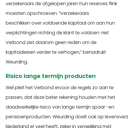
verzekeraars de afgelopen jaren hun reserves flink
moesten opschroeven.
“Verzekeraars
beschikken
over
voldoende kapitaal om aan hun
verplichtingen richting de klant te voldoen. Het
Verbond ziet daarom geen reden om de
kapitaaleisen
verder
te verhogen,” benadrukt
Weurding.
R
isico lange
termijn
producten
Wel pleit het Verbond
ervoor
de regels
zo aan te
passen
,
dat deze beter rekening houden
met
het
daadwerkelijke risico van
lange
termijn
spaar -en
pensioenproducten
.
Weurding
doelt
ook
op
levensver
Nederland
er
veel
heef
t, zeker in vergelijking met