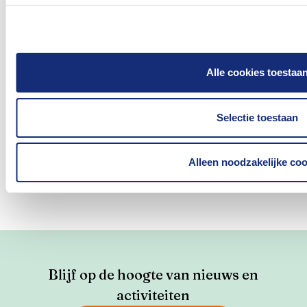
ontwikkelen in lidstaten zonder een
dergelijk
IGS
kader,
stelt
het Verbond
voor
.
Alle cookies toestaa
Was dit nuttig?
Selectie toestaan
Ja
Nee
Alleen noodzakelijke coo
Blijf op de hoogte van nieuws en
activiteiten