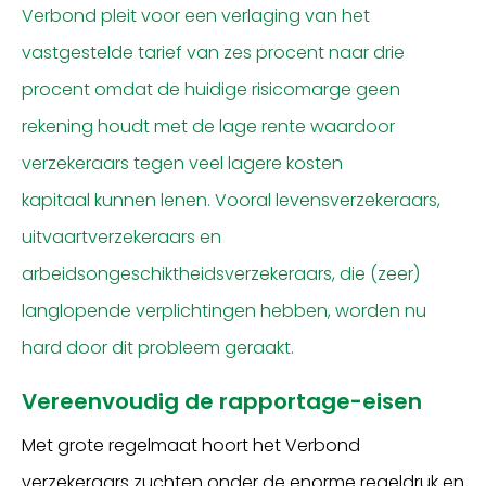
Verbond
pleit
voor een verlaging van het
vastgestelde tarief van zes procent naar drie
procent omdat d
e huidig
e
risicomarge
geen
rekening
houdt
met de lage rente
waardoor
v
erzekeraars tegen veel lagere kosten
kapitaal
kunnen
lenen. Vooral levensverzekeraars,
uitvaartverzekeraars en
arbeidsongeschiktheidsverzekeraars
,
die (zeer)
langlopende verplichtingen hebben,
worden nu
hard door
dit probleem geraakt
.
Vereenvoudig de rapportage-eisen
Met grote regelmaat ho
o
rt h
et Verbond
verzekeraars zuchten onder de enorme regeldruk en