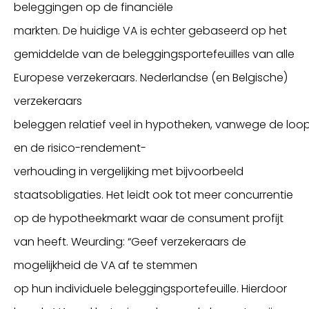
beleggingen
op de financiële
markten
.
De
huidige
VA is echter gebaseerd op het
gemiddelde van
de
beleggingsportefeuilles van alle
Europese verzekeraars
.
Nederlandse (en Belgische)
verzekeraars
beleggen
relatief
veel
in
hypotheken
,
vanwege
de
loop
en
de
risico-rendement-
verhouding
in
vergel
ij
k
ing
met bijvoorbeeld
staatsobligaties
.
He
t leidt
ook
tot
meer concurrentie
op de hypotheekmarkt
waar de consument profi
jt
van heeft
.
Weurding:
“
Geef
verzekeraars de
mogelijkheid
de
VA af te stemmen
op
hun
individuele beleggingsportefeuille
. Hierdoor