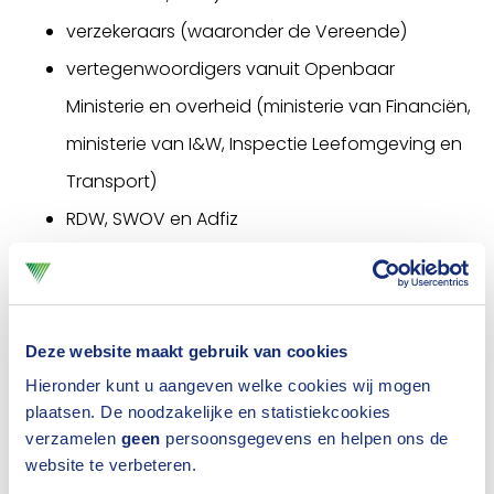
verzekeraars (waaronder de Vereende)
vertegenwoordigers vanuit Openbaar
Ministerie en overheid (ministerie van Financiën,
ministerie van I&W, Inspectie Leefomgeving en
Transport)
RDW, SWOV en Adfiz
Er is iets aan de hand in de taxibranche. Daar waren
alle aanwezigen het eigenlijk wel over eens. Wat dat
precies is laat zich minder eenvoudig duiden.
Deze website maakt gebruik van cookies
Verzekeraars zien dat de taxisector kampt met een
Hieronder kunt u aangeven welke cookies wij mogen
plaatsen. De noodzakelijke en statistiekcookies
hoge schadelast, zeker vergeleken met
verzamelen
geen
persoonsgegevens en helpen ons de
particulieren. Maar het is lastig te zeggen of dit te
website te verbeteren.