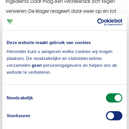
ingediend. Daar mag een verzekeraar zich tegen
verweren. De klager reageert daar weer op en tot
slot mag de verzekeraar nog een keer reageren. Wij
gaan vervolgens de zaak bestuderen en
overleggen onderling wat te doen. Een klacht die
Deze website maakt gebruik van cookies
volstrekt niet kan slagen, hoeven we natuurlijk niet
Hieronder kunt u aangeven welke cookies wij mogen
plaatsen. De noodzakelijke en statistiekcookies
mondeling in een zitting te behandelen. Voorbeeld
verzamelen
geen
persoonsgegevens en helpen ons de
is dat een klager de verkeerde verzekeraar
website te verbeteren.
aanklaagt.”
Toestemmingsselectie
Dat gebeurt echt?
Noodzakelijk
“Ja, dat gebeurt wel eens. Zo’n klacht doen wij dan
schriftelijk af, maar als het enigszins kan, geef ik de
Voorkeuren
voorkeur aan een mondelinge behandeling. Tijdens