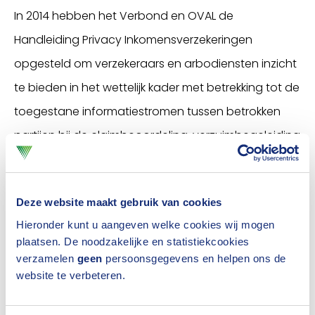
In 2014 hebben het Verbond en OVAL de
Handleiding Privacy Inkomensverzekeringen
opgesteld om verzekeraars en arbodiensten inzicht
te bieden in het wettelijk kader met betrekking tot de
toegestane informatiestromen tussen betrokken
partijen bij de claimbeoordeling, verzuimbegeleiding
en re-integratie van zieke en/of arbeidsongeschikte
werknemers. De handleiding geeft een praktische
Deze website maakt gebruik van cookies
invulling van de (U)AVG en de daarop gebaseerde
Hieronder kunt u aangeven welke cookies wij mogen
Gedragscode Verwerking Persoonsgegevens
plaatsen. De noodzakelijke en statistiekcookies
Verzekeraars. De handleiding omvat ook de al
verzamelen
geen
persoonsgegevens en helpen ons de
website te verbeteren.
eerder opgestelde Handleiding Privacy
Verzuimverzekeringen, uitgebreid met richtlijnen