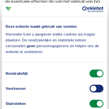
de eventuele effecten zijn van het gebruik van big
data door verzekeraars op premiedifferentiatie.
Door jaarlijks te vergelijken of de premies van
particuliere verzekerden dichter bij elkaar komen te
Deze website maakt gebruik van cookies
liggen of juist verder uit elkaar lopen, willen wij
Hieronder kunt u aangeven welke cookies wij mogen
plaatsen. De noodzakelijke en statistiekcookies
voorkomen dat de spreiding ongemerkt oploopt.”
verzamelen
geen
persoonsgegevens en helpen ons de
website te verbeteren.
Ethisch kader
Naast de Solidariteitsmonitor heeft het Verbond
Toestemmingsselectie
vorig jaar een
Ethisch kader
geïntroduceerd dat
Noodzakelijk
van toepassing is op alle leden (ruim 95 procent
Voorkeuren
van alle Nederlandse verzekeraars is lid van het
Verbond). Het kader bestaat uit diverse vereisten
Statistieken
met uitgangspunten waar verzekeraars mee aan