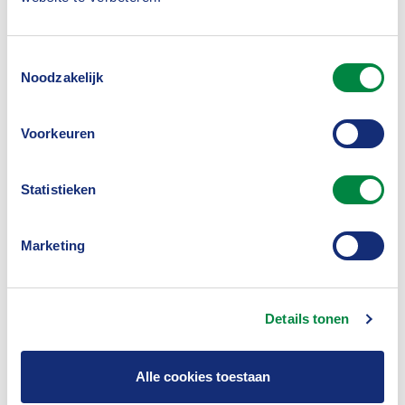
Letselschade
Toestemmingsselectie
M
Noodzakelijk
Voorkeuren
Mededinging
Medische acceptatie
Statistieken
Mobiliteit en verkeersveiligheid
Marketing
O
Details tonen
Onvindbare begunstigden
Alle cookies toestaan