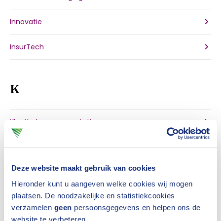
Innovatie
InsurTech
K
Klantbelang en reputatie
Klimaat & duurzaamheid
Deze website maakt gebruik van cookies
Hieronder kunt u aangeven welke cookies wij mogen
L
plaatsen. De noodzakelijke en statistiekcookies
verzamelen
geen
persoonsgegevens en helpen ons de
website te verbeteren.