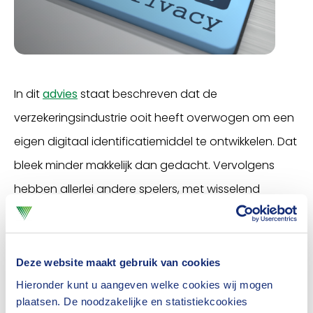
In dit
advies
staat beschreven dat de
verzekeringsindustrie ooit heeft overwogen om een
eigen digitaal identificatiemiddel te ontwikkelen. Dat
bleek minder makkelijk dan gedacht. Vervolgens
hebben allerlei andere spelers, met wisselend
succes, geprobeerd digitale ID-middelen te
ontwikkelen. Denk aan banken, notarissen, private
partijen, de overheid en buitenlandse partijen.
Deze website maakt gebruik van cookies
Sommigen zijn best bruikbaar, maar kennen
Hieronder kunt u aangeven welke cookies wij mogen
plaatsen. De noodzakelijke en statistiekcookies
allemaal nadelen.