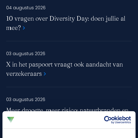
04 augustus 2026
maken van de maatschappelijke schade.
10 vragen over Diversity Day: doen jullie al
mee?
03 augustus 2026
X in het paspoort vraagt ook aandacht van
verzekeraars
03 augustus 2026
Meer droogte, meer risico: natuurbranden en
verzekeringen in Nederland