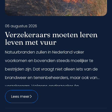
06 augustus 2026
Verzekeraars moeten leren
leven met vuur
Natuurbranden zullen in Nederland vaker
voorkomen en bovendien steeds moeilijker te
bestrijden zijn. Dat vraagt niet alleen iets van de
brandweer en terreinbeheerders, maar ook van
verzekeraars. Volgens onderzoeker én
brandweerman Bertram de Rooij kunnen
Lees meer
verzekeraars een belangrijke bijdrage leveren aan
preventie, risicobeheersing en het beter inzichtelijk