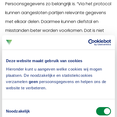
Persoonsgegevens zo belangrijk is. “Via het protocol
kunnen aangesloten partijen relevante gegevens
met elkaar delen. Daarmee kunnen diefstal en
misstanden beter worden voorkomen. Dat is niet
alleen gunstig voor klanten, maar ook voor
verzekeraars. Ladingen zijn beter beschermd en
risico's worden beperkt."
Deze website maakt gebruik van cookies
Hieronder kunt u aangeven welke cookies wij mogen
Dit is hard nodig, want volgens Vilten verdwijnen
plaatsen. De noodzakelijke en statistiekcookies
wekelijks zes tot zeven vrachten. "Hierbij gaat het
verzamelen
geen
persoonsgegevens en helpen ons de
vooral om merkkleding, metalen en elektronica.
website te verbeteren.
Soms verdwijnen ook partijen olijfolie en shampoo,
al weet ik niet of dit dan echt de bedoeling is of dat
Toestemmingsselectie
Noodzakelijk
de criminelen wellicht de verkeerde lading te pakken