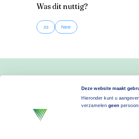
Was dit nuttig?
Ja
Nee
Blijf op de hoogte van 
Deze website maakt gebru
Hieronder kunt u aangeven
en activiteiten
verzamelen
geen
persoon