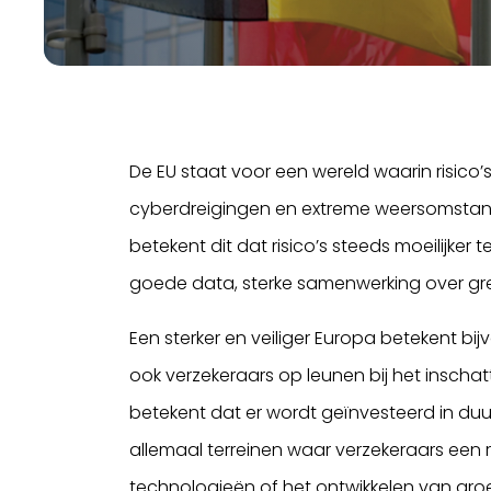
De EU staat voor een wereld waarin risico
cyberdreigingen en extreme weersomstand
betekent dit dat risico’s steeds moeilijke
goede data, sterke samenwerking over gr
Een sterker en veiliger Europa betekent bij
ook verzekeraars op leunen bij het inschat
betekent dat er wordt geïnvesteerd in duu
allemaal terreinen waar verzekeraars een r
technologieën of het ontwikkelen van gr