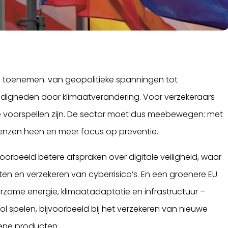
’s toenemen: van geopolitieke spanningen tot
igheden door klimaatverandering. Voor verzekeraars
r te voorspellen zijn. De sector moet dus meebewegen: met
enzen heen en meer focus op preventie.
voorbeeld betere afspraken over digitale veiligheid, waar
ten en verzekeren van cyberrisico’s. En een groenere EU
rzame energie, klimaatadaptatie en infrastructuur –
ol spelen, bijvoorbeeld bij het verzekeren van nieuwe
oene producten.