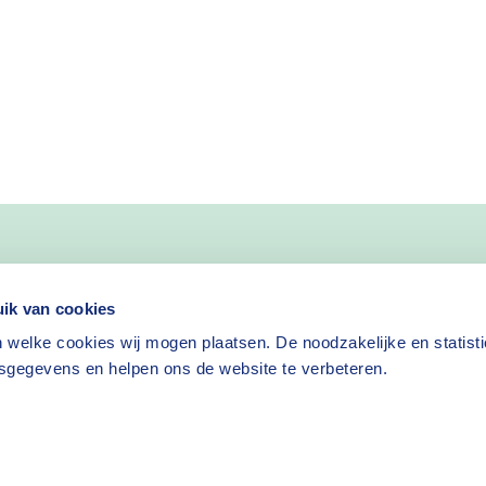
nieuws
ik van cookies
 welke cookies wij mogen plaatsen. De noodzakelijke en statist
Nieuwsbrief aanvragen
sgegevens en helpen ons de website te verbeteren.