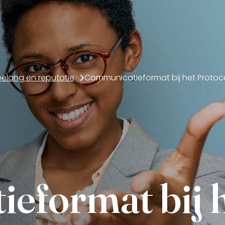
belang en reputatie
eformat bij h