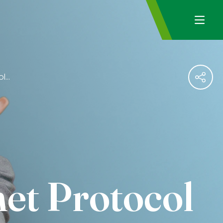
Communicatieformat bij het Protocol Betalingsachterstanden
et Protocol