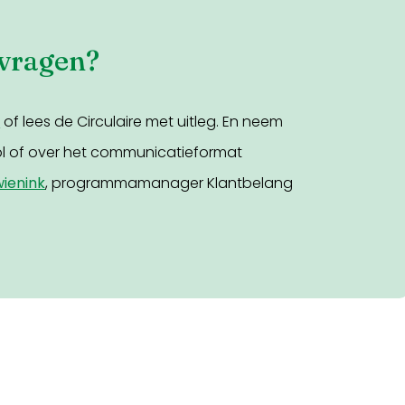
 vragen?
l
of lees de Circulaire met uitleg. En neem
col of over het communicatieformat
wienink
, programmamanager Klantbelang