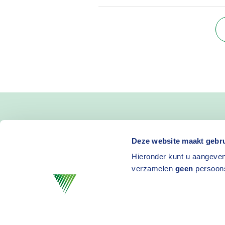
Blijf op de hoogte van 
Deze website maakt gebru
Hieronder kunt u aangeven
en activiteiten
verzamelen
geen
persoon